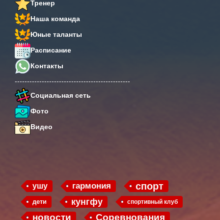
Тренер
Наша команда
Юные таланты
Расписание
Контакты
-----------------------------------------------
Социальная сеть
Фото
Видео
спорт
гармония
ушу
кунгфу
дети
спортивный клуб
новости
Соревнования