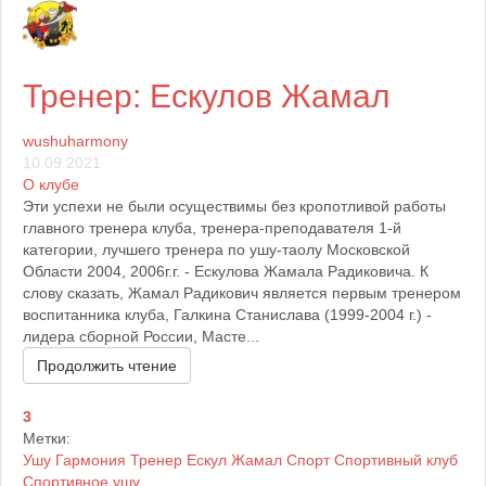
Расписание
Расписание тренировок
Тренер: Ескулов Жамал
wushuharmony
Контакты
10.09.2021
Информация о нашем клубе
О клубе
-----------------------------------------------
Эти успехи не были осуществимы без кропотливой работы
главного тренера клуба, тренера-преподавателя 1-й
категории, лучшего тренера по ушу-таолу Московской
Социальная сеть
Области 2004, 2006г.г. - Ескулова Жамала Радиковича. К
Спортивная социальная сеть Ушу
слову сказать, Жамал Радикович является первым тренером
воспитанника клуба, Галкина Станислава (1999-2004 г.) -
лидера сборной России, Масте...
Фото
Продолжить чтение
Фотографии наших пользователей
3
Метки:
Видео
Ушу
Гармония
Тренер
Ескул
Жамал
Спорт
Спортивный клуб
Видео материалы сайта
Спортивное ушу