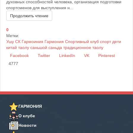
духовных способностей человека, организация подготовки
спортсменов для выступления н...
Продолжить чтение
0
Метки:
Ушу
СК Гармоиния
Гармония
Спортивный клуб
спорт
дети
китай
таолу
саньшой
саньда
традиционное таолу
Facebook
Twitter
LinkedIn
VK
Pinterest
4777
ГАРМОНИЯ
О клубе
Новости