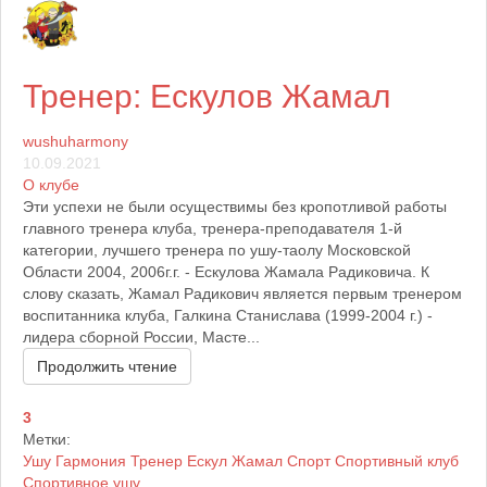
Расписание
Расписание тренировок
Тренер: Ескулов Жамал
wushuharmony
Контакты
10.09.2021
Информация о нашем клубе
О клубе
-----------------------------------------------
Эти успехи не были осуществимы без кропотливой работы
главного тренера клуба, тренера-преподавателя 1-й
категории, лучшего тренера по ушу-таолу Московской
Социальная сеть
Области 2004, 2006г.г. - Ескулова Жамала Радиковича. К
Спортивная социальная сеть Ушу
слову сказать, Жамал Радикович является первым тренером
воспитанника клуба, Галкина Станислава (1999-2004 г.) -
лидера сборной России, Масте...
Фото
Продолжить чтение
Фотографии наших пользователей
3
Метки:
Видео
Ушу
Гармония
Тренер
Ескул
Жамал
Спорт
Спортивный клуб
Видео материалы сайта
Спортивное ушу