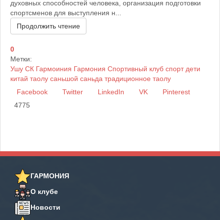
духовных способностей человека, организация подготовки
спортсменов для выступления н...
Продолжить чтение
0
Метки:
Ушу
СК Гармоиния
Гармония
Спортивный клуб
спорт
дети
китай
таолу
саньшой
саньда
традиционное таолу
Facebook
Twitter
LinkedIn
VK
Pinterest
4775
ГАРМОНИЯ
О клубе
Новости