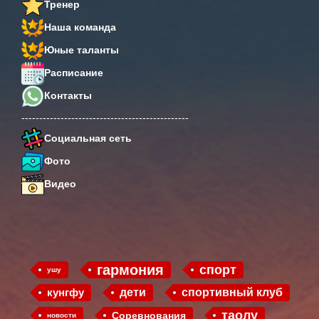
Тренер
Наша команда
Юные таланты
Расписание
Контакты
-----------------------------------------------
Социальная сеть
Фото
Видео
гармония
спорт
ушу
кунгфу
дети
спортивный клуб
таолу
Соревнования
новости