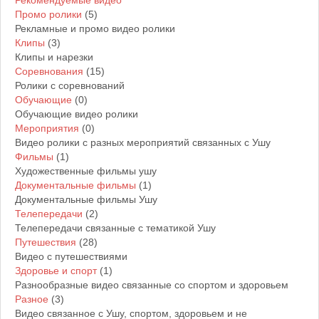
Рекомендуемые видео
Промо ролики
(5)
Рекламные и промо видео ролики
Расписание
Клипы
(3)
Расписание тренировок
Клипы и нарезки
Соревнования
(15)
Ролики с соревнований
Контакты
Обучающие
(0)
Информация о нашем клубе
Обучающие видео ролики
Мероприятия
(0)
-----------------------------------------------
Видео ролики с разных мероприятий связанных с Ушу
Фильмы
(1)
Художественные фильмы ушу
Социальная сеть
Документальные фильмы
(1)
Спортивная социальная сеть Ушу
Документальные фильмы Ушу
Телепередачи
(2)
Телепередачи связанные с тематикой Ушу
Фото
Путешествия
(28)
Фотографии наших пользователей
Видео с путешествиями
Здоровье и спорт
(1)
Разнообразные видео связанные со спортом и здоровьем
Видео
Разное
(3)
Видео материалы сайта
Видео связанное с Ушу, спортом, здоровьем и не