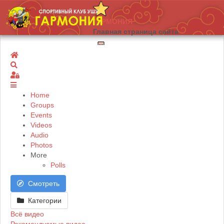
ГАРМОНИЯ
Главная страница сайта
Home
О клубе
Search
Информация о нашем клубе
Sign In
Home
Новости
Groups
Новости нашего клуба
Events
Videos
Audio
Тренер
Photos
More
Polls
Наша команда
Сборная СК ГАРМОНИЯ
Смотреть
Категории
Юные таланты
Всё видео
Сборная СК ГАРМОНИЯ