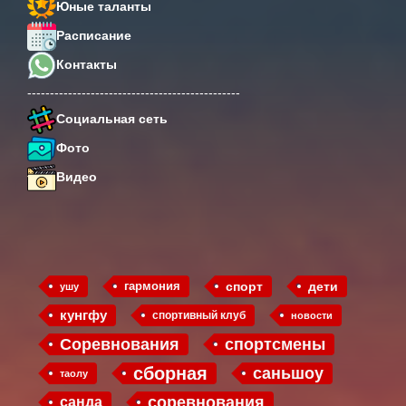
Юные таланты
Расписание
Контакты
-----------------------------------------------
Социальная сеть
Фото
Видео
гармония
спорт
дети
ушу
кунгфу
спортивный клуб
новости
Соревнования
спортсмены
сборная
саньшоу
таолу
соревнования
санда