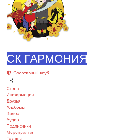
Расписание
Расписание тренировок
Контакты
Информация о нашем клубе
СК ГАРМОНИЯ
-----------------------------------------------
Спортивный клуб
Социальная сеть
Спортивная социальная сеть Ушу
Стена
Информация
Друзья
Фото
Альбомы
Фотографии наших пользователей
Видео
Аудио
Подписчики
Видео
Мероприятия
Видео материалы сайта
Группы