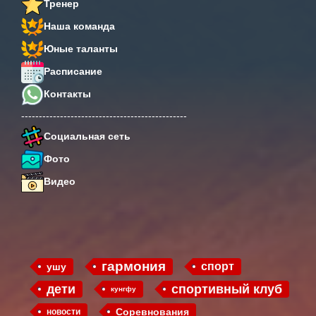
Тренер
Наша команда
Юные таланты
Расписание
Контакты
-----------------------------------------------
Социальная сеть
Фото
Видео
гармония
спорт
ушу
дети
спортивный клуб
кунгфу
Соревнования
новости