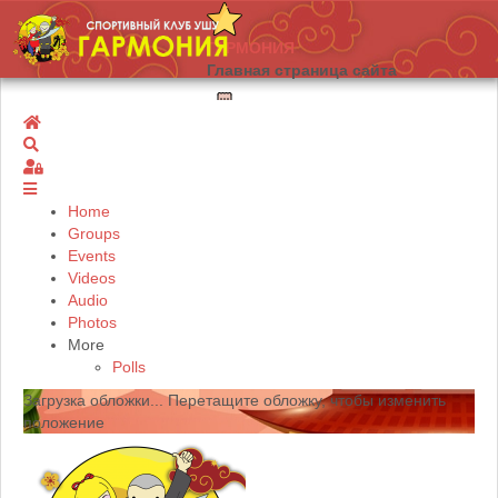
ГАРМОНИЯ
Главная страница сайта
Home
О клубе
Search
Информация о нашем клубе
Sign In
Home
Новости
Groups
Новости нашего клуба
Events
Videos
Audio
Тренер
Photos
More
Polls
Наша команда
Загрузка обложки...
Перетащите обложку, чтобы изменить
Сборная СК ГАРМОНИЯ
положение
Юные таланты
Сборная СК ГАРМОНИЯ