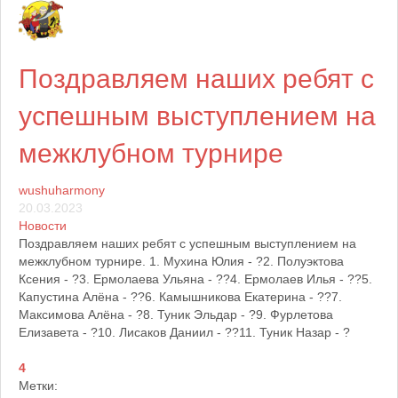
Расписание
Расписание тренировок
Поздравляем наших ребят с
успешным выступлением на
Контакты
Информация о нашем клубе
межклубном турнире
-----------------------------------------------
wushuharmony
20.03.2023
Социальная сеть
Новости
Спортивная социальная сеть Ушу
Поздравляем наших ребят с успешным выступлением на
межклубном турнире. 1. Мухина Юлия - ?2. Полуэктова
Ксения - ?3. Ермолаева Ульяна - ??4. Ермолаев Илья - ??5.
Фото
Капустина Алёна - ??6. Камышникова Екатерина - ??7.
Фотографии наших пользователей
Максимова Алёна - ?8. Туник Эльдар - ?9. Фурлетова
Елизавета - ?10. Лисаков Даниил - ??11. Туник Назар - ?
Видео
4
Видео материалы сайта
Метки: