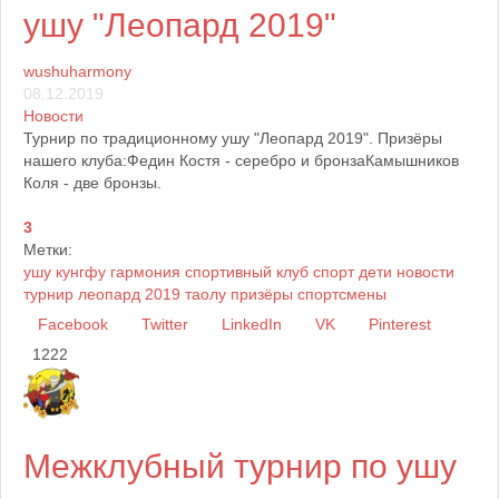
ушу "Леопард 2019"
wushuharmony
08.12.2019
Новости
Турнир по традиционному ушу "Леопард 2019". Призёры
нашего клуба:Федин Костя - серебро и бронзаКамышников
Коля - две бронзы.
3
Метки:
ушу
кунгфу
гармония
спортивный клуб
спорт
дети
новости
турнир
леопард 2019
таолу
призёры
спортсмены
Facebook
Twitter
LinkedIn
VK
Pinterest
1222
Межклубный турнир по ушу