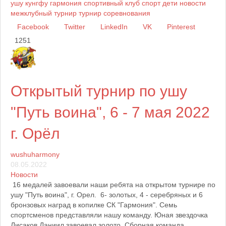
ушу
кунгфу
гармония
спортивный клуб
спорт
дети
новости
межклубный турнир
турнир
соревнования
Facebook
Twitter
LinkedIn
VK
Pinterest
1251
Открытый турнир по ушу
"Путь воина", 6 - 7 мая 2022
г. Орёл
wushuharmony
08.05.2022
Новости
16 медалей завоевали наши ребята на открытом турнире по
ушу "Путь воина", г. Орел. 6- золотых, 4 - серебряных и 6
бронзовых наград в копилке СК "Гармония". Семь
спортсменов представляли нашу команду. Юная звездочка
Лисаков Даниил завоевал золото. Сборная команда