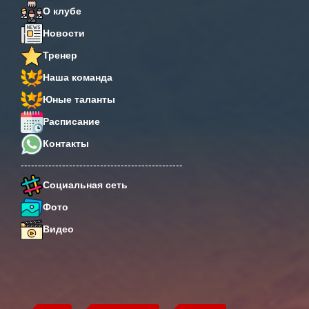
О клубе
Новости
Тренер
Наша команда
Юные таланты
Расписание
Контакты
-----------------------------------------------
Социальная сеть
Фото
Видео